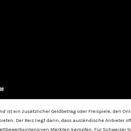
ist ein zusätzlicher Geldbetrag oder Freispiele, den On
eten. Der Reiz liegt darin, dass ausländische Anbieter o
ettbewerbsintensiven Märkten kämpfen. Für Schweizer Sp