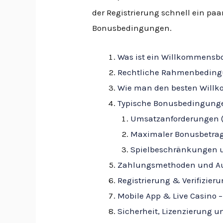
der Registrierung schnell ein pa
Bonusbedingungen.
Was ist ein Willkommensb
Rechtliche Rahmenbedingu
Wie man den besten Will
Typische Bonusbedingung
Umsatzanforderungen 
Maximaler Bonusbetrag
Spielbeschränkungen u
Zahlungsmethoden und Au
Registrierung & Verifizierun
Mobile App & Live Casino 
Sicherheit, Lizenzierung u