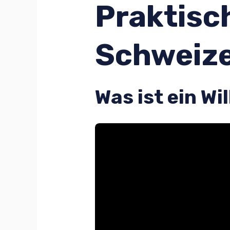
Praktisc
Schweize
Was ist ein W