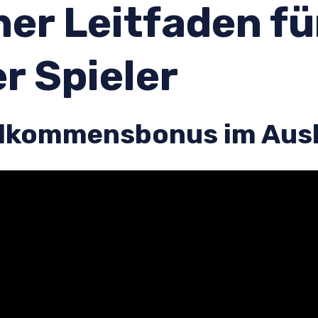
her Leitfaden fü
r Spieler
illkommensbonus im Aus