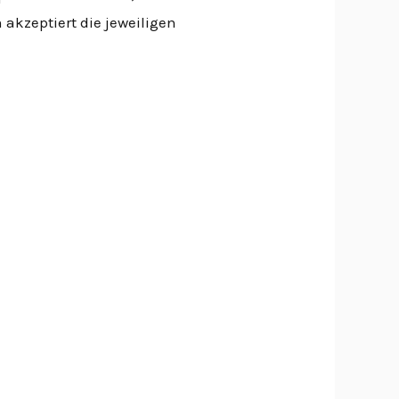
akzeptiert die jeweiligen