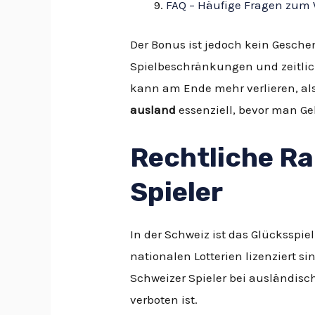
FAQ – Häufige Fragen zu
Der Bonus ist jedoch kein Gesch
Spielbeschränkungen und zeitlich
kann am Ende mehr verlieren, als
ausland
essenziell, bevor man Gel
Rechtliche R
Spieler
In der Schweiz ist das Glücksspie
nationalen Lotterien lizenziert s
Schweizer Spieler bei ausländisc
verboten ist.