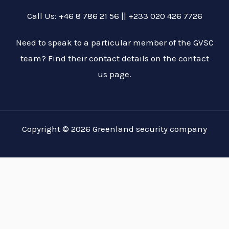
Call Us: +46 8 786 21 56 || +233 020 426 7726
Need to speak to a particular member of the GVSC
team? Find their contact details on the contact
us page.
Copyright © 2026 Greenland security company