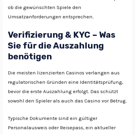
ob die gewünschten Spiele den
Umsatzanforderungen entsprechen.
Verifizierung & KYC – Was
Sie für die Auszahlung
benötigen
Die meisten lizenzierten Casinos verlangen aus
regulatorischen Gründen eine Identitätsprüfung,
bevor die erste Auszahlung erfolgt. Das schützt
sowohl den Spieler als auch das Casino vor Betrug.
Typische Dokumente sind ein gültiger
Personalausweis oder Reisepass, ein aktueller