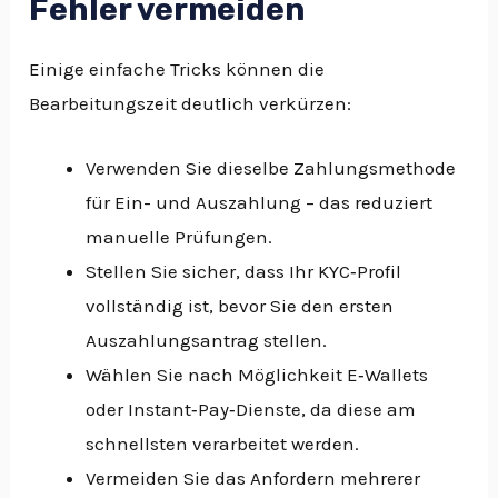
Fehler vermeiden
Einige einfache Tricks können die
Bearbeitungszeit deutlich verkürzen:
Verwenden Sie dieselbe Zahlungsmethode
für Ein- und Auszahlung – das reduziert
manuelle Prüfungen.
Stellen Sie sicher, dass Ihr KYC‑Profil
vollständig ist, bevor Sie den ersten
Auszahlungsantrag stellen.
Wählen Sie nach Möglichkeit E‑Wallets
oder Instant‑Pay‑Dienste, da diese am
schnellsten verarbeitet werden.
Vermeiden Sie das Anfordern mehrerer