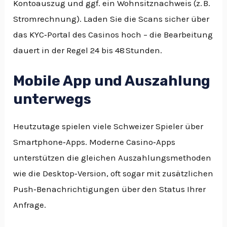
Kontoauszug und ggf. ein Wohnsitznachweis (z. B.
Stromrechnung). Laden Sie die Scans sicher über
das KYC‑Portal des Casinos hoch – die Bearbeitung
dauert in der Regel 24 bis 48 Stunden.
Mobile App und Auszahlung
unterwegs
Heutzutage spielen viele Schweizer Spieler über
Smartphone‑Apps. Moderne Casino‑Apps
unterstützen die gleichen Auszahlungsmethoden
wie die Desktop‑Version, oft sogar mit zusätzlichen
Push‑Benachrichtigungen über den Status Ihrer
Anfrage.