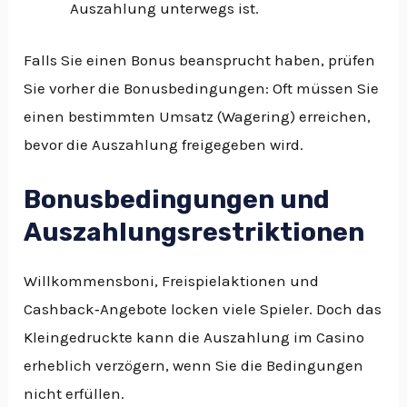
Auszahlung unterwegs ist.
Falls Sie einen Bonus beansprucht haben, prüfen
Sie vorher die Bonusbedingungen: Oft müssen Sie
einen bestimmten Umsatz (Wagering) erreichen,
bevor die Auszahlung freigegeben wird.
Bonusbedingungen und
Auszahlungsrestriktionen
Willkommensboni, Freispielaktionen und
Cashback‑Angebote locken viele Spieler. Doch das
Kleingedruckte kann die Auszahlung im Casino
erheblich verzögern, wenn Sie die Bedingungen
nicht erfüllen.