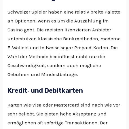
Schweizer Spieler haben eine relativ breite Palette
an Optionen, wenn es um die Auszahlung im
Casino geht. Die meisten lizenzierten Anbieter
unterstützen klassische Bankmethoden, moderne
E‑Wallets und teilweise sogar Prepaid‑Karten. Die
Wahl der Methode beeinflusst nicht nur die
Geschwindigkeit, sondern auch mögliche
Gebühren und Mindestbeträge.
Kredit‑ und Debitkarten
Karten wie Visa oder Mastercard sind nach wie vor
sehr beliebt. Sie bieten hohe Akzeptanz und
ermöglichen oft sofortige Transaktionen. Der