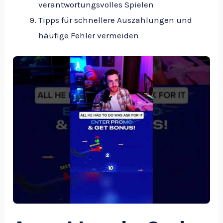
verantwortungsvolles Spielen
Tipps für schnellere Auszahlungen und
häufige Fehler vermeiden