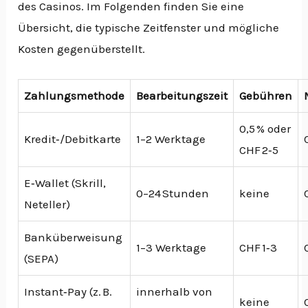
des Casinos. Im Folgenden finden Sie eine
Übersicht, die typische Zeitfenster und mögliche
Kosten gegenüberstellt.
Zahlungsmethode
Bearbeitungszeit
Gebühren
0,5 % oder
Kredit‑/Debitkarte
1–2 Werktage
CHF 2‑5
E‑Wallet (Skrill,
0–24 Stunden
keine
Neteller)
Banküberweisung
1–3 Werktage
CHF 1‑3
(SEPA)
Instant‑Pay (z. B.
innerhalb von
keine