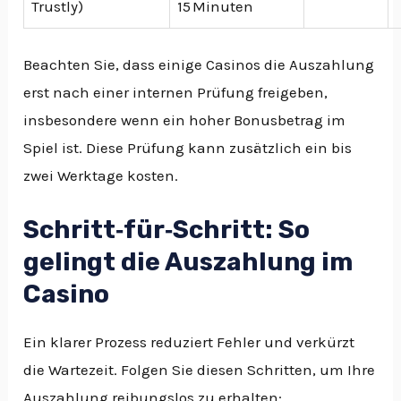
Trustly)
15 Minuten
Beachten Sie, dass einige Casinos die Auszahlung
erst nach einer internen Prüfung freigeben,
insbesondere wenn ein hoher Bonusbetrag im
Spiel ist. Diese Prüfung kann zusätzlich ein bis
zwei Werktage kosten.
Schritt‑für‑Schritt: So
gelingt die Auszahlung im
Casino
Ein klarer Prozess reduziert Fehler und verkürzt
die Wartezeit. Folgen Sie diesen Schritten, um Ihre
Auszahlung reibungslos zu erhalten: