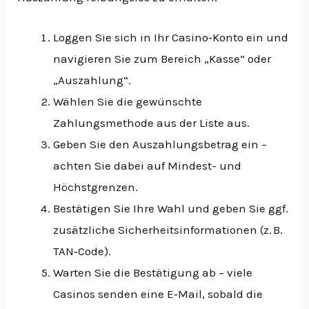
Loggen Sie sich in Ihr Casino‑Konto ein und
navigieren Sie zum Bereich „Kasse“ oder
„Auszahlung“.
Wählen Sie die gewünschte
Zahlungsmethode aus der Liste aus.
Geben Sie den Auszahlungsbetrag ein –
achten Sie dabei auf Mindest- und
Höchstgrenzen.
Bestätigen Sie Ihre Wahl und geben Sie ggf.
zusätzliche Sicherheitsinformationen (z. B.
TAN‑Code).
Warten Sie die Bestätigung ab – viele
Casinos senden eine E‑Mail, sobald die