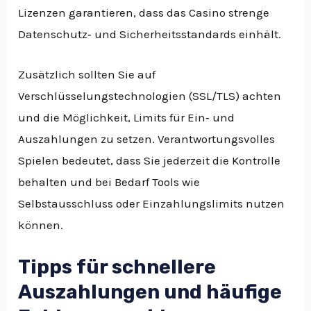
Lizenzen garantieren, dass das Casino strenge
Datenschutz‑ und Sicherheitsstandards einhält.
Zusätzlich sollten Sie auf
Verschlüsselungstechnologien (SSL/TLS) achten
und die Möglichkeit, Limits für Ein‑ und
Auszahlungen zu setzen. Verantwortungsvolles
Spielen bedeutet, dass Sie jederzeit die Kontrolle
behalten und bei Bedarf Tools wie
Selbstausschluss oder Einzahlungslimits nutzen
können.
Tipps für schnellere
Auszahlungen und häufige