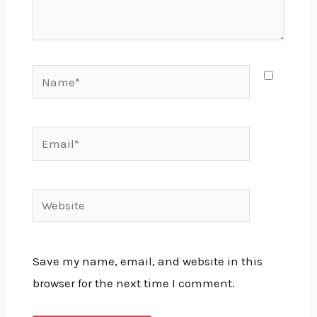
Save my name, email, and website in this
browser for the next time I comment.