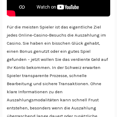
Für die meisten Spieler ist das eigentliche Ziel
jedes Online‑Casino‑Besuchs die Auszahlung im
Casino. Sie haben ein bisschen Glück gehabt,
einen Bonus genutzt oder ein gutes Spiel
gefunden – jetzt wollen Sie das verdiente Geld auf
Ihr Konto bekommen. In der Schweiz erwarten
Spieler transparente Prozesse, schnelle
Bearbeitung und sichere Transaktionen. Ohne
klare Informationen zu den
Auszahlungsmodalitäten kann schnell Frust
entstehen, besonders wenn die Auszahlung
überraschend lange dauert oder zusätzliche