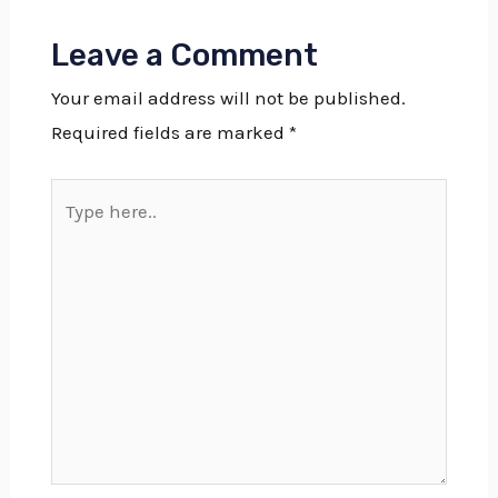
Leave a Comment
Your email address will not be published.
Required fields are marked
*