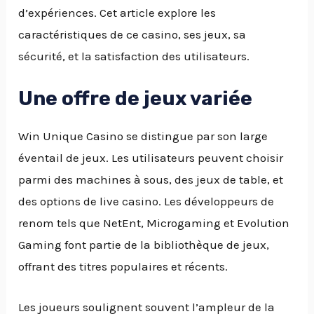
d’expériences. Cet article explore les
caractéristiques de ce casino, ses jeux, sa
sécurité, et la satisfaction des utilisateurs.
Une offre de jeux variée
Win Unique Casino se distingue par son large
éventail de jeux. Les utilisateurs peuvent choisir
parmi des machines à sous, des jeux de table, et
des options de live casino. Les développeurs de
renom tels que NetEnt, Microgaming et Evolution
Gaming font partie de la bibliothèque de jeux,
offrant des titres populaires et récents.
Les joueurs soulignent souvent l’ampleur de la