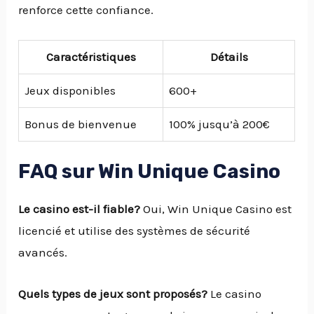
renforce cette confiance.
Caractéristiques
Détails
Jeux disponibles
600+
Bonus de bienvenue
100% jusqu’à 200€
FAQ sur Win Unique Casino
Le casino est-il fiable?
Oui, Win Unique Casino est
licencié et utilise des systèmes de sécurité
avancés.
Quels types de jeux sont proposés?
Le casino