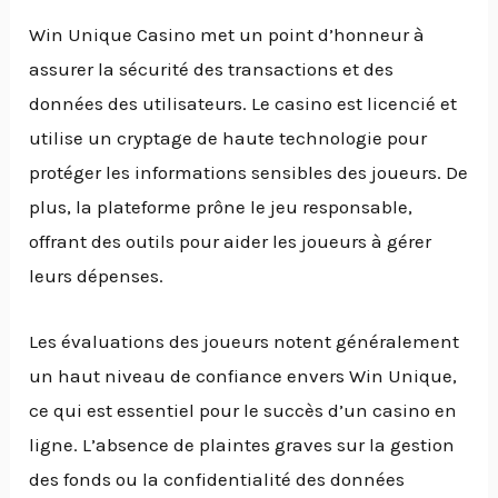
Win Unique Casino met un point d’honneur à
assurer la sécurité des transactions et des
données des utilisateurs. Le casino est licencié et
utilise un cryptage de haute technologie pour
protéger les informations sensibles des joueurs. De
plus, la plateforme prône le jeu responsable,
offrant des outils pour aider les joueurs à gérer
leurs dépenses.
Les évaluations des joueurs notent généralement
un haut niveau de confiance envers Win Unique,
ce qui est essentiel pour le succès d’un casino en
ligne. L’absence de plaintes graves sur la gestion
des fonds ou la confidentialité des données