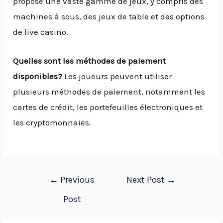
propose une vaste gamme de jeux, y compris des
machines à sous, des jeux de table et des options
de live casino.
Quelles sont les méthodes de paiement
disponibles?
Les joueurs peuvent utiliser
plusieurs méthodes de paiement, notamment les
cartes de crédit, les portefeuilles électroniques et
les cryptomonnaies.
←
Previous
Next Post
→
Post