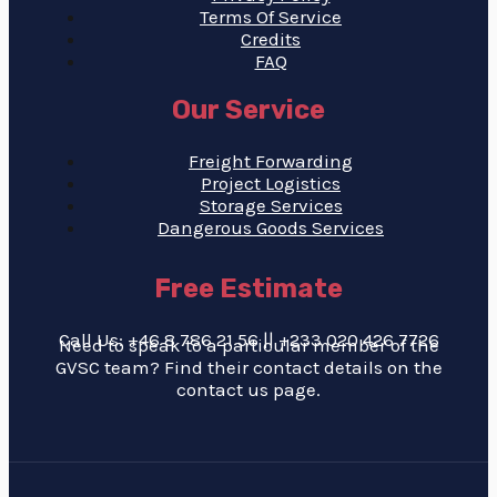
Terms Of Service
Credits
FAQ
Our Service
Freight Forwarding
Project Logistics
Storage Services
Dangerous Goods Services
Free Estimate
Call Us: +46 8 786 21 56 || +233 020 426 7726
Need to speak to a particular member of the
GVSC team? Find their contact details on the
contact us page.