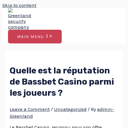
Skip to content
MAIN MENU
Quelle est la réputation
de Bassbet Casino parmi
les joueurs ?
Leave a Comment
/
Uncategorized
/ By
admin-
Greenland
Le Bassbet Casino, reconnu pour son offre