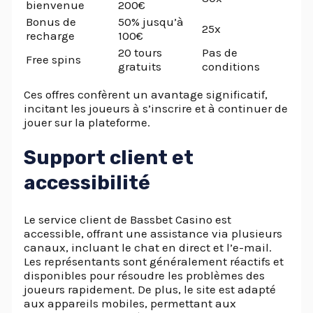
bienvenue
200€
Bonus de
50% jusqu’à
25x
recharge
100€
20 tours
Pas de
Free spins
gratuits
conditions
Ces offres confèrent un avantage significatif,
incitant les joueurs à s’inscrire et à continuer de
jouer sur la plateforme.
Support client et
accessibilité
Le service client de Bassbet Casino est
accessible, offrant une assistance via plusieurs
canaux, incluant le chat en direct et l’e-mail.
Les représentants sont généralement réactifs et
disponibles pour résoudre les problèmes des
joueurs rapidement. De plus, le site est adapté
aux appareils mobiles, permettant aux