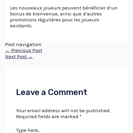
Les nouveaux joueurs peuvent bénéficier d’un
bonus de bienvenue, ainsi que d’autres
promotions régulières pour les joueurs
existants.
Post navigation
←
Previous Post
Next Post
→
Leave a Comment
Your email address will not be published.
Required fields are marked
*
Type here..