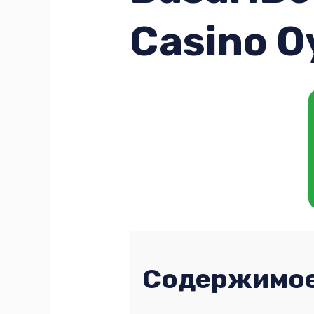
Casino O
Содержимо