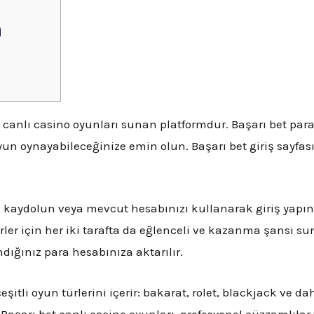
n
 canlı casino oyunları sunan platformdur. Başarı bet para 
n oynayabileceğinize emin olun. Başarı bet giriş sayfasın
ve kaydolun veya mevcut hesabınızı kullanarak giriş yapın.
ler için her iki tarafta da eğlenceli ve kazanma şansı su
andığınız para hesabınıza aktarılır.
eşitli oyun türlerini içerir: bakarat, rolet, blackjack ve da