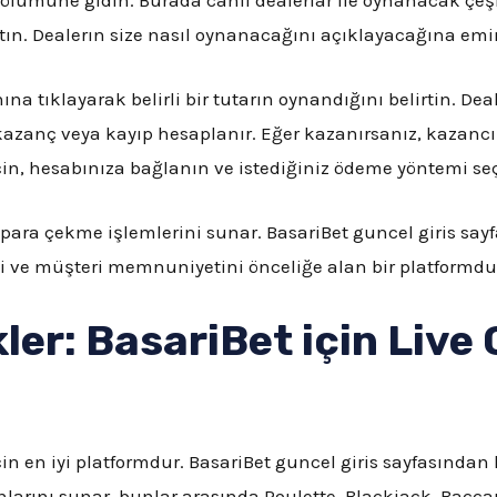
tın. Dealerın size nasıl oynanacağını açıklayacağına emi
na tıklayarak belirli bir tutarın oynandığını belirtin. Dea
azanç veya kayıp hesaplanır. Eğer kazanırsanız, kazancı
için, hesabınıza bağlanın ve istediğiniz ödeme yöntemi se
ı para çekme işlemlerini sunar. BasariBet guncel giris s
ği ve müşteri memnuniyetini önceliğe alan bir platformdur.
ler: BasariBet için Live
çin en iyi platformdur. BasariBet guncel giris sayfasından k
yunlarını sunar, bunlar arasında Roulette, Blackjack, Bacc