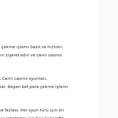
çekme işlemi basit ve hızlıdır,
ı ziyaret edin ve canlı casino
 Canlı casino oyunları,
nar. Başarı bet para çekme işlemi
ha fazlası. Her oyun türü için en