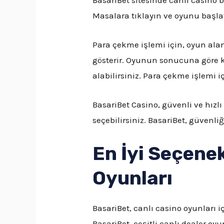
Masalara tıklayın ve oyunu başla
Para çekme işlemi için, oyun alanı
gösterir. Oyunun sonucuna göre k
alabilirsiniz. Para çekme işlemi 
BasariBet Casino, güvenli ve hızl
seçebilirsiniz. BasariBet, güvenli
En İyi Seçenek
Oyunları
BasariBet, canlı casino oyunları i
BasariBet, çeşitli canlı dealer o