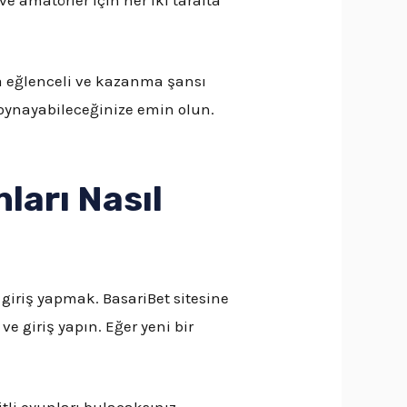
ve amatörler için her iki tarafta
 da eğlenceli ve kazanma şansı
 oynayabileceğinize emin olun.
ları Nasıl
 giriş yapmak. BasariBet sitesine
ve giriş yapın. Eğer yeni bir
tli oyunları bulacaksınız.