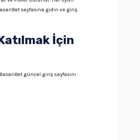
asariBet sayfasına gidin ve giriş
Katılmak İçin
BasariBet güncel giriş sayfasını