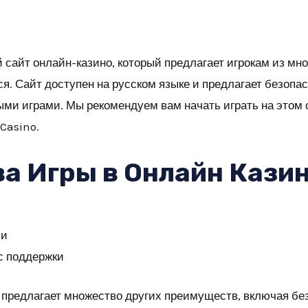
 сайт онлайн-казино, который предлагает игрокам из мн
ся. Сайт доступен на русском языке и предлагает безопас
и играми. Мы рекомендуем вам начать играть на этом с
Casino.
 Игры в Онлайн Казин
ши
с поддержки
p предлагает множество других преимуществ, включая бе