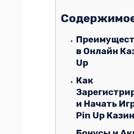
Содержимо
Преимущест
в Онлайн Ка
Up
Как
Зарегистри
и Начать Иг
Pin Up Кази
Бонусы и Ак