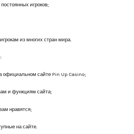
 постоянных игроков;
игрокам из многих стран мира.
:
на официальном сайте Pin Up Casino;
грам и функциям сайта;
 вам нравятся;
тупные на сайте.