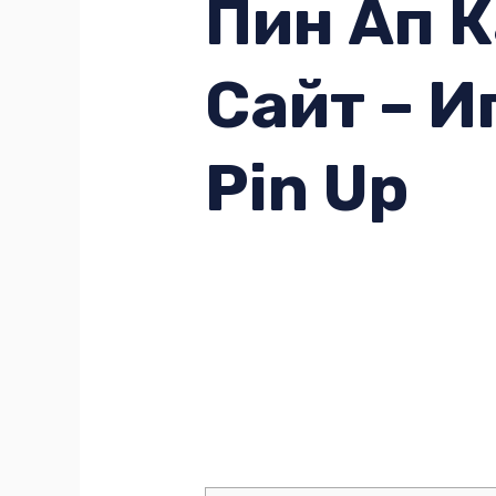
Пин Ап 
Сайт – И
Pin Up