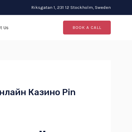
Riksgatan 1, 231 12 Stockholm, Sweden
t Us
BOOK A CALL
нлайн Казино Pin