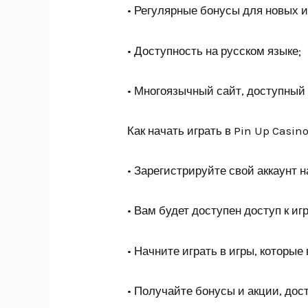
• Регулярные бонусы для новых и
• Доступность на русском языке;
• Многоязычный сайт, доступный 
Как начать играть в Pin Up Casino
• Зарегистрируйте свой аккаунт 
• Вам будет доступен доступ к и
• Начните играть в игры, которые
• Получайте бонусы и акции, дос