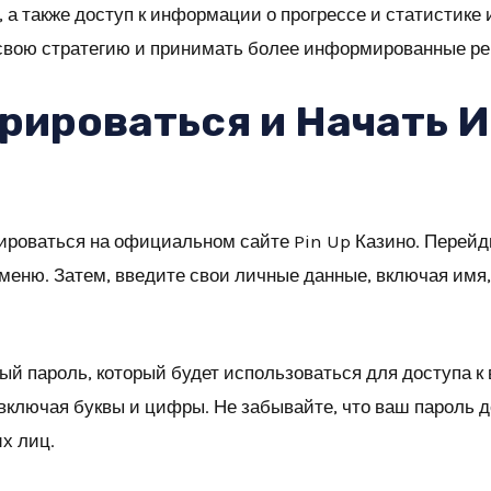
а также доступ к информации о прогрессе и статистике 
свою стратегию и принимать более информированные р
рироваться и Начать Иг
ироваться на официальном сайте Pin Up Казино. Перейди
 меню. Затем, введите свои личные данные, включая имя
ый пароль, который будет использоваться для доступа к
 включая буквы и цифры. Не забывайте, что ваш пароль 
х лиц.