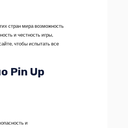
огих стран мира возможность
ность и честность игры,
айте, чтобы испытать все
о Pin Up
зопасность и