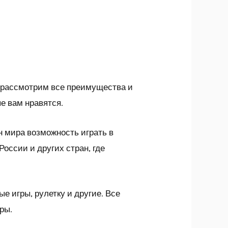
ы рассмотрим все преимущества и
ые вам нравятся.
н мира возможность играть в
России и других стран, где
е игры, рулетку и другие. Все
ры.