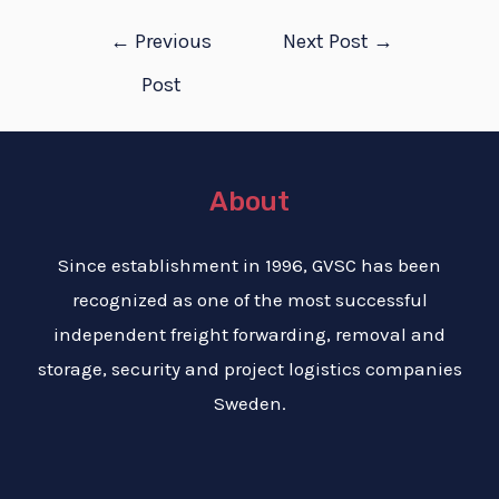
←
Previous
Next Post
→
Post
About
Since establishment in 1996, GVSC has been
recognized as one of the most successful
independent freight forwarding, removal and
storage, security and project logistics companies
Sweden.