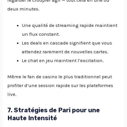
deux minutes.
Une qualité de streaming rapide maintient
un flux constant.
Les deals en cascade signifient que vous
attendez rarement de nouvelles cartes.
Le chat en jeu maintient l’excitation.
Même le fan de casino le plus traditionnel peut
profiter d’une session rapide sur les plateformes
live.
7. Stratégies de Pari pour une
Haute Intensité