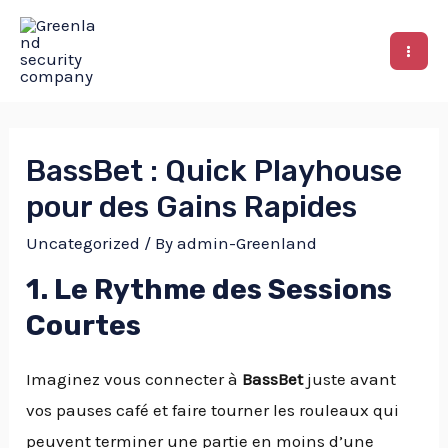
BassBet : Quick Playhouse
pour des Gains Rapides
Uncategorized
/ By
admin-Greenland
1. Le Rythme des Sessions
Courtes
Imaginez vous connecter à
BassBet
juste avant
vos pauses café et faire tourner les rouleaux qui
peuvent terminer une partie en moins d’une