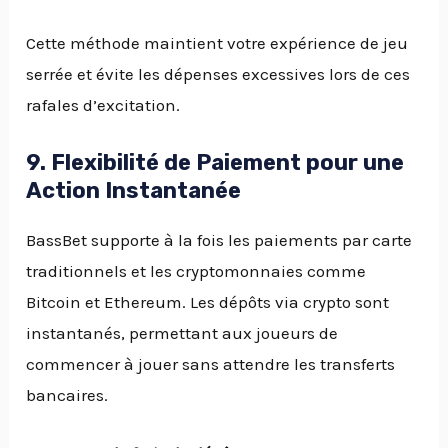
Cette méthode maintient votre expérience de jeu
serrée et évite les dépenses excessives lors de ces
rafales d’excitation.
9. Flexibilité de Paiement pour une
Action Instantanée
BassBet supporte à la fois les paiements par carte
traditionnels et les cryptomonnaies comme
Bitcoin et Ethereum. Les dépôts via crypto sont
instantanés, permettant aux joueurs de
commencer à jouer sans attendre les transferts
bancaires.