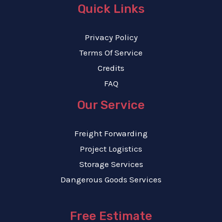
Quick Links
Privacy Policy
Terms Of Service
Credits
FAQ
Our Service
Freight Forwarding
Project Logistics
Storage Services
Dangerous Goods Services
Free Estimate