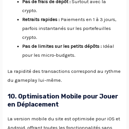
Pas de frais de dépôt :
Surtout avec la
crypto.
Retraits rapides :
Paiements en 1 à 3 jours,
parfois instantanés sur les portefeuilles
crypto.
Pas de limites sur les petits dépôts :
Idéal
pour les micro‑budgets.
La rapidité des transactions correspond au rythme
du gameplay lui-même.
10. Optimisation Mobile pour Jouer
en Déplacement
La version mobile du site est optimisée pour iOS et
Android, offrant toutes les fonctionnalités sans