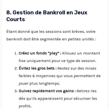
8. Gestion de Bankroll en Jeux
Courts
Étant donné que les sessions sont brèves, votre
bankroll doit être segmentée en petites unités :
Créez un fonds “play” :
Allouez un montant
fixe uniquement pour ce type de session.
Évitez les gros bets :
Restez sur des mises
faibles à moyennes qui vous permettent de
jouer plus longtemps.
Suivez rapidement vos gains :
Retirez-les
dès qu’ils apparaissent pour sécuriser les
profits.