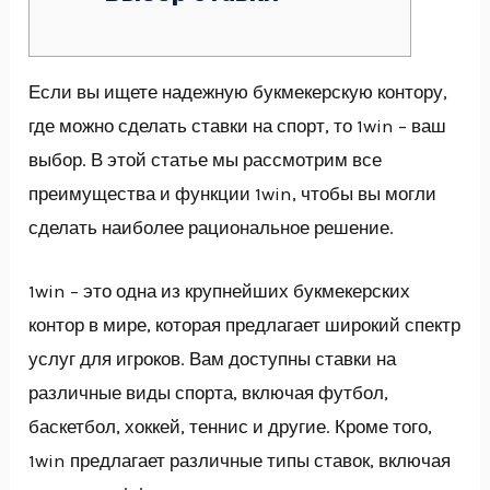
Если вы ищете надежную букмекерскую контору,
где можно сделать ставки на спорт, то 1win – ваш
выбор. В этой статье мы рассмотрим все
преимущества и функции 1win, чтобы вы могли
сделать наиболее рациональное решение.
1win – это одна из крупнейших букмекерских
контор в мире, которая предлагает широкий спектр
услуг для игроков. Вам доступны ставки на
различные виды спорта, включая футбол,
баскетбол, хоккей, теннис и другие. Кроме того,
1win предлагает различные типы ставок, включая