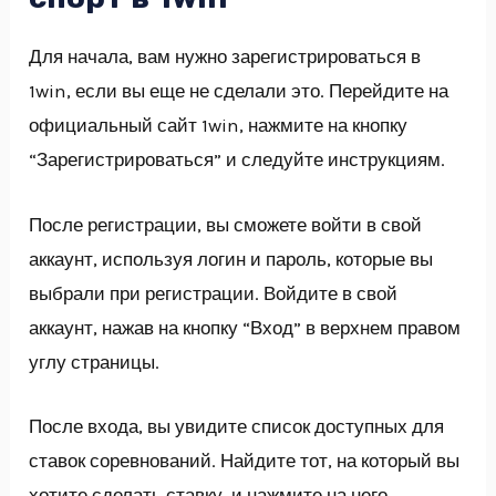
Для начала, вам нужно зарегистрироваться в
1win, если вы еще не сделали это. Перейдите на
официальный сайт 1win, нажмите на кнопку
“Зарегистрироваться” и следуйте инструкциям.
После регистрации, вы сможете войти в свой
аккаунт, используя логин и пароль, которые вы
выбрали при регистрации. Войдите в свой
аккаунт, нажав на кнопку “Вход” в верхнем правом
углу страницы.
После входа, вы увидите список доступных для
ставок соревнований. Найдите тот, на который вы
хотите сделать ставку, и нажмите на него.