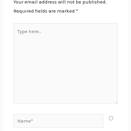
Your email address will not be published.
Required fields are marked
*