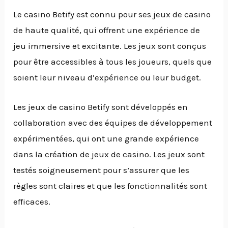
Le casino Betify est connu pour ses jeux de casino
de haute qualité, qui offrent une expérience de
jeu immersive et excitante. Les jeux sont conçus
pour être accessibles à tous les joueurs, quels que
soient leur niveau d’expérience ou leur budget.
Les jeux de casino Betify sont développés en
collaboration avec des équipes de développement
expérimentées, qui ont une grande expérience
dans la création de jeux de casino. Les jeux sont
testés soigneusement pour s’assurer que les
règles sont claires et que les fonctionnalités sont
efficaces.