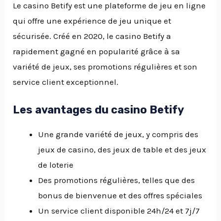
Le casino Betify est une plateforme de jeu en ligne
qui offre une expérience de jeu unique et
sécurisée. Créé en 2020, le casino Betify a
rapidement gagné en popularité grâce à sa
variété de jeux, ses promotions régulières et son
service client exceptionnel.
Les avantages du casino Betify
Une grande variété de jeux, y compris des
jeux de casino, des jeux de table et des jeux
de loterie
Des promotions régulières, telles que des
bonus de bienvenue et des offres spéciales
Un service client disponible 24h/24 et 7j/7