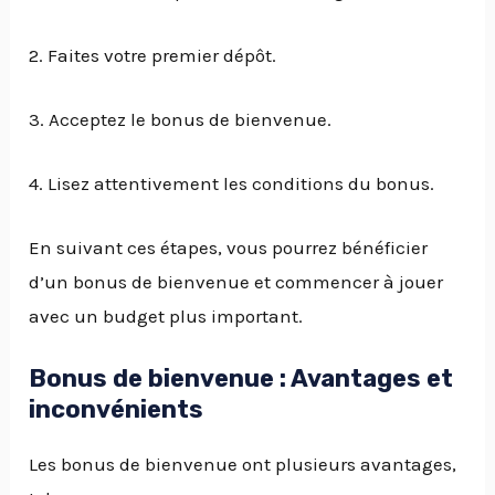
2. Faites votre premier dépôt.
3. Acceptez le bonus de bienvenue.
4. Lisez attentivement les conditions du bonus.
En suivant ces étapes, vous pourrez bénéficier
d’un bonus de bienvenue et commencer à jouer
avec un budget plus important.
Bonus de bienvenue : Avantages et
inconvénients
Les bonus de bienvenue ont plusieurs avantages,