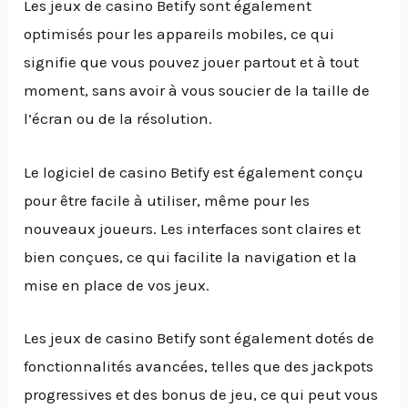
Les jeux de casino Betify sont également
optimisés pour les appareils mobiles, ce qui
signifie que vous pouvez jouer partout et à tout
moment, sans avoir à vous soucier de la taille de
l’écran ou de la résolution.
Le logiciel de casino Betify est également conçu
pour être facile à utiliser, même pour les
nouveaux joueurs. Les interfaces sont claires et
bien conçues, ce qui facilite la navigation et la
mise en place de vos jeux.
Les jeux de casino Betify sont également dotés de
fonctionnalités avancées, telles que des jackpots
progressives et des bonus de jeu, ce qui peut vous