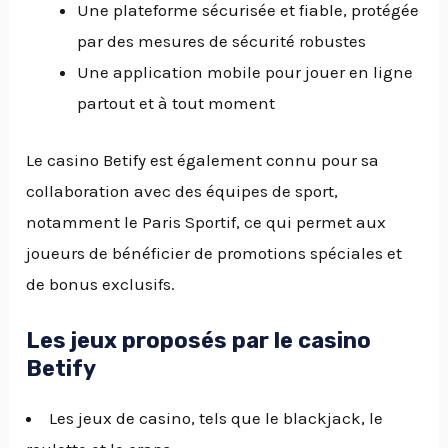
Une plateforme sécurisée et fiable, protégée
par des mesures de sécurité robustes
Une application mobile pour jouer en ligne
partout et à tout moment
Le casino Betify est également connu pour sa
collaboration avec des équipes de sport,
notamment le Paris Sportif, ce qui permet aux
joueurs de bénéficier de promotions spéciales et
de bonus exclusifs.
Les jeux proposés par le casino
Betify
Les jeux de casino, tels que le blackjack, le