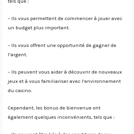
tels que :
– Ils vous permettent de commencer à jouer avec
un budget plus important.
– Ils vous offrent une opportunité de gagner de
l’argent.
– Ils peuvent vous aider à découvrir de nouveaux
jeux et à vous familiariser avec l’environnement
du casino.
Cependant, les bonus de bienvenue ont
également quelques inconvénients, tels que :