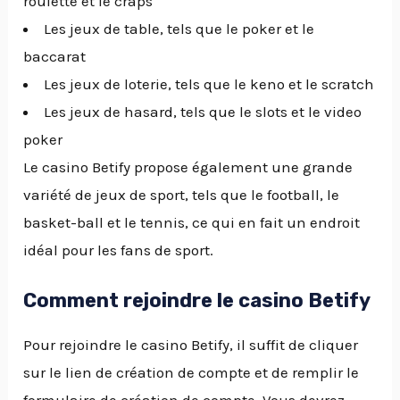
roulette et le craps
Les jeux de table, tels que le poker et le
baccarat
Les jeux de loterie, tels que le keno et le scratch
Les jeux de hasard, tels que le slots et le video
poker
Le casino Betify propose également une grande
variété de jeux de sport, tels que le football, le
basket-ball et le tennis, ce qui en fait un endroit
idéal pour les fans de sport.
Comment rejoindre le casino Betify
Pour rejoindre le casino Betify, il suffit de cliquer
sur le lien de création de compte et de remplir le