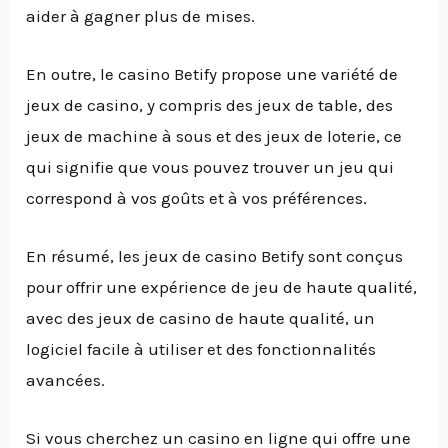
aider à gagner plus de mises.
En outre, le casino Betify propose une variété de
jeux de casino, y compris des jeux de table, des
jeux de machine à sous et des jeux de loterie, ce
qui signifie que vous pouvez trouver un jeu qui
correspond à vos goûts et à vos préférences.
En résumé, les jeux de casino Betify sont conçus
pour offrir une expérience de jeu de haute qualité,
avec des jeux de casino de haute qualité, un
logiciel facile à utiliser et des fonctionnalités
avancées.
Si vous cherchez un casino en ligne qui offre une