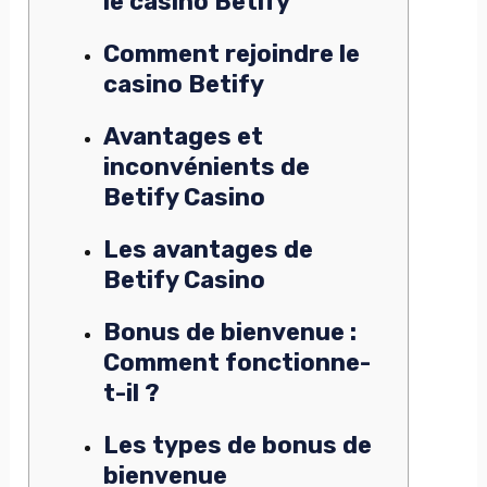
le casino Betify
Comment rejoindre le
casino Betify
Avantages et
inconvénients de
Betify Casino
Les avantages de
Betify Casino
Bonus de bienvenue :
Comment fonctionne-
t-il ?
Les types de bonus de
bienvenue