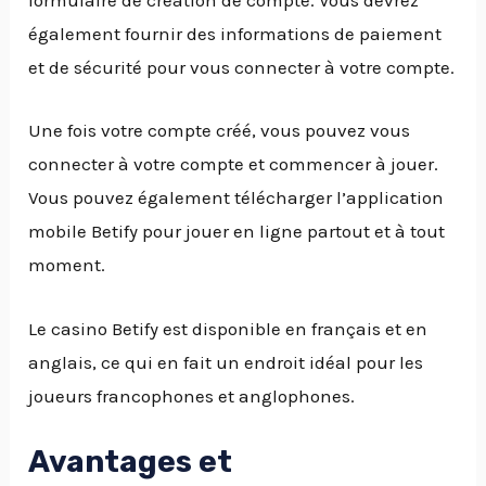
formulaire de création de compte. Vous devrez
également fournir des informations de paiement
et de sécurité pour vous connecter à votre compte.
Une fois votre compte créé, vous pouvez vous
connecter à votre compte et commencer à jouer.
Vous pouvez également télécharger l’application
mobile Betify pour jouer en ligne partout et à tout
moment.
Le casino Betify est disponible en français et en
anglais, ce qui en fait un endroit idéal pour les
joueurs francophones et anglophones.
Avantages et