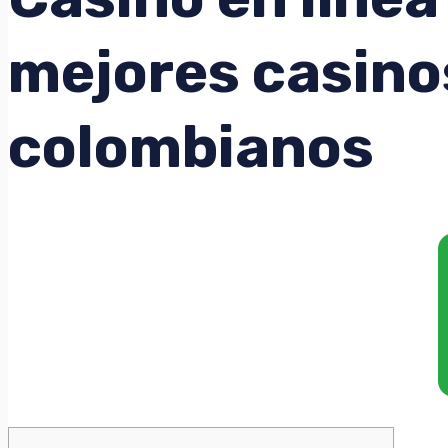
mejores casino
colombianos