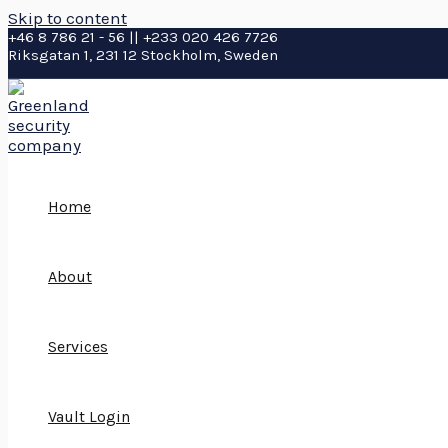
Skip to content
+46 8 786 21 - 56 || +233 020 426 7726
Riksgatan 1, 231 12 Stockholm, Sweden
Home
About
Services
Vault Login