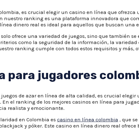
olombia, es crucial elegir un casino en línea que ofrezc
 en nuestro ranking es una plataforma innovadora que com
 línea dinero real es ideal para aquellos que buscan una
 solo ofrece una variedad de juegos, sino que también se
iterios como la seguridad de la información, la variedad d
 nuestro ranking cumple con todos estos requisitos y más,
ea para jugadores colom
uegos de azar en línea de alta calidad, es crucial elegir
. En el ranking de los mejores casinos en línea para jug
cia realista y emocionante.
ularidad en Colombia es
casino en línea colombia
, que se
lackjack y póker. Este casino en línea dinero real ofrece