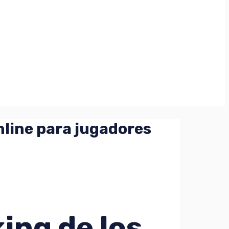
nline para jugadores
ing de los