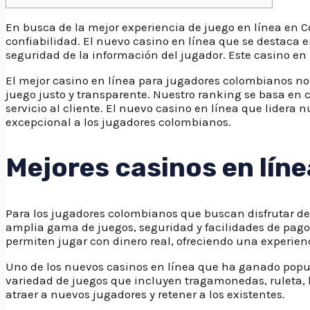
En busca de la mejor experiencia de juego en línea en C
confiabilidad. El nuevo casino en línea que se destaca
seguridad de la información del jugador. Este casino en
El mejor casino en línea para jugadores colombianos no
juego justo y transparente. Nuestro ranking se basa en cr
servicio al cliente. El nuevo casino en línea que lidera
excepcional a los jugadores colombianos.
Mejores casinos en lín
Para los jugadores colombianos que buscan disfrutar de j
amplia gama de juegos, seguridad y facilidades de pago
permiten jugar con dinero real, ofreciendo una experien
Uno de los nuevos casinos en línea que ha ganado pop
variedad de juegos que incluyen tragamonedas, ruleta, b
atraer a nuevos jugadores y retener a los existentes.