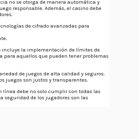
encia no se otorga de manera automática y
 juego responsable. Además, el casino debe
dores.
tecnologías de cifrado avanzadas para
te.
o incluye la implementación de límites de
uda para aquellos que pueden tener problemas
iedad de juegos de alta calidad y seguros.
os juegos son justos y transparentes.
 línea debe no solo cumplir con todas las
la seguridad de los jugadores son las