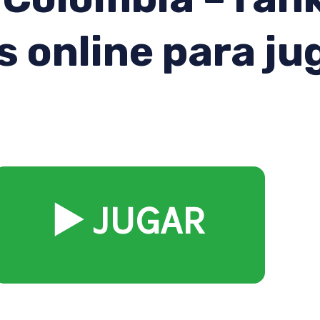
s online para j
▶️ JUGAR