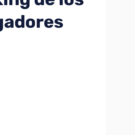
ugadores