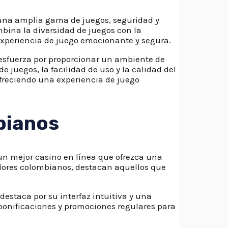
a una amplia gama de juegos, seguridad y
bina la diversidad de juegos con la
 experiencia de juego emocionante y segura.
 esfuerza por proporcionar un ambiente de
e juegos, la facilidad de uso y la calidad del
 ofreciendo una experiencia de juego
bianos
 un mejor casino en línea que ofrezca una
adores colombianos, destacan aquellos que
 destaca por su interfaz intuitiva y una
 bonificaciones y promociones regulares para