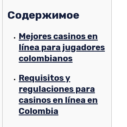
Содержимое
Mejores casinos en
línea para jugadores
colombianos
Requisitos y
regulaciones para
casinos en línea en
Colombia