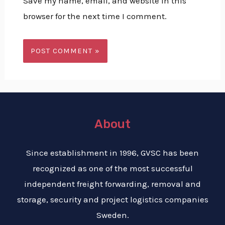
Save my name, email, and website in this
browser for the next time I comment.
About
Since establishment in 1996, GVSC has been
recognized as one of the most successful
independent freight forwarding, removal and
storage, security and project logistics companies
Sweden.