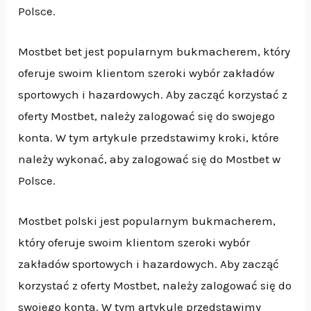
Polsce.
Mostbet bet jest popularnym bukmacherem, który
oferuje swoim klientom szeroki wybór zakładów
sportowych i hazardowych. Aby zacząć korzystać z
oferty Mostbet, należy zalogować się do swojego
konta. W tym artykule przedstawimy kroki, które
należy wykonać, aby zalogować się do Mostbet w
Polsce.
Mostbet polski jest popularnym bukmacherem,
który oferuje swoim klientom szeroki wybór
zakładów sportowych i hazardowych. Aby zacząć
korzystać z oferty Mostbet, należy zalogować się do
swojego konta. W tym artykule przedstawimy