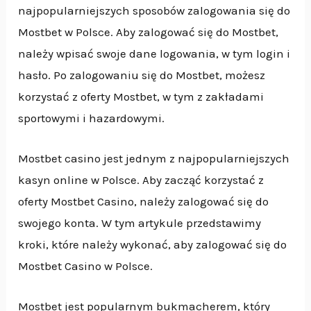
najpopularniejszych sposobów zalogowania się do
Mostbet w Polsce. Aby zalogować się do Mostbet,
należy wpisać swoje dane logowania, w tym login i
hasło. Po zalogowaniu się do Mostbet, możesz
korzystać z oferty Mostbet, w tym z zakładami
sportowymi i hazardowymi.
Mostbet casino jest jednym z najpopularniejszych
kasyn online w Polsce. Aby zacząć korzystać z
oferty Mostbet Casino, należy zalogować się do
swojego konta. W tym artykule przedstawimy
kroki, które należy wykonać, aby zalogować się do
Mostbet Casino w Polsce.
Mostbet jest popularnym bukmacherem, który