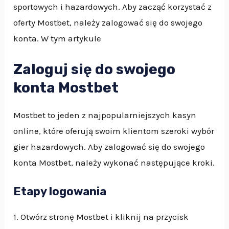
sportowych i hazardowych. Aby zacząć korzystać z
oferty Mostbet, należy zalogować się do swojego
konta. W tym artykule
Zaloguj się do swojego
konta Mostbet
Mostbet to jeden z najpopularniejszych kasyn
online, które oferują swoim klientom szeroki wybór
gier hazardowych. Aby zalogować się do swojego
konta Mostbet, należy wykonać następujące kroki.
Etapy logowania
1. Otwórz stronę Mostbet i kliknij na przycisk