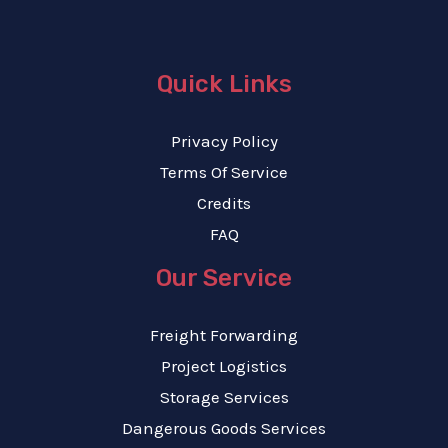
Quick Links
Privacy Policy
Terms Of Service
Credits
FAQ
Our Service
Freight Forwarding
Project Logistics
Storage Services
Dangerous Goods Services