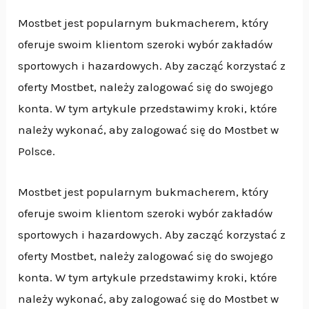
Mostbet jest popularnym bukmacherem, który
oferuje swoim klientom szeroki wybór zakładów
sportowych i hazardowych. Aby zacząć korzystać z
oferty Mostbet, należy zalogować się do swojego
konta. W tym artykule przedstawimy kroki, które
należy wykonać, aby zalogować się do Mostbet w
Polsce.
Mostbet jest popularnym bukmacherem, który
oferuje swoim klientom szeroki wybór zakładów
sportowych i hazardowych. Aby zacząć korzystać z
oferty Mostbet, należy zalogować się do swojego
konta. W tym artykule przedstawimy kroki, które
należy wykonać, aby zalogować się do Mostbet w