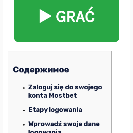
▶️ GRAĆ
Содержимое
Zaloguj się do swojego
konta Mostbet
Etapy logowania
Wprowadź swoje dane
logowania