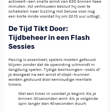
activeert—een snelle winst van €50 binnen twee
minuten. Vol vertrouwen besluit hij over te
schakelen naar Sizzling Hot Deluxe voor nog
een korte ronde voordat hij om 22:15 uur uitlogt.
De Tijd Tikt Door:
Tijdbeheer in een Flash
Sessies
Pacing is essentieel; spelers moeten gefocust
blijven zonder dat de opwinding uitmondt in
langdurig spelen. Tijdige beslissingen—zoals of
je doorgaat na een winst of stopt—kunnen
worden gestuurd door eenvoudige mentale
timers:
Stel een timer in voordat je begint:
Als je
binnen 30 seconden wint:
Als je volgende
spin langer dan 45 seconden duurt: