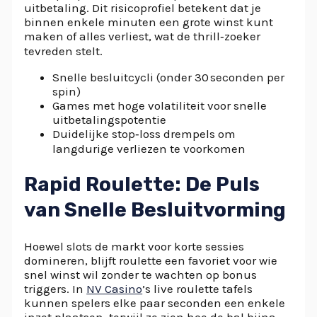
uitbetaling. Dit risicoprofiel betekent dat je
binnen enkele minuten een grote winst kunt
maken of alles verliest, wat de thrill‑zoeker
tevreden stelt.
Snelle besluitcycli (onder 30 seconden per
spin)
Games met hoge volatiliteit voor snelle
uitbetalingspotentie
Duidelijke stop‑loss drempels om
langdurige verliezen te voorkomen
Rapid Roulette: De Puls
van Snelle Besluitvorming
Hoewel slots de markt voor korte sessies
domineren, blijft roulette een favoriet voor wie
snel winst wil zonder te wachten op bonus
triggers. In
NV Casino
’s live roulette tafels
kunnen spelers elke paar seconden een enkele