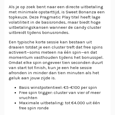
Als je op zoek bent naar een directe uitbetaling
met minimale opstarttijd, is Sweet Bonanza een
topkeuze. Deze Pragmatic Play titel heeft lage
volatiliteit in de basisrondes, maar biedt hoge
uitbetalingskansen wanneer de candy cluster
uitbreidt tijdens bonusrondes.
Een typische korte sessie kan bestaan uit
draaien totdat je een cluster treft dat free spins
activeert—soms meteen na één spin—en dat
momentum vasthouden tijdens het bonusspel.
Omdat elke spin ongeveer tien seconden duurt
van start tot finish, kun je een hele sessie
afronden in minder dan tien minuten als het
geluk aan jouw zijde is.
Basis winstpotentieel: €5–€100 per spin
Free spin trigger: cluster van vier of meer
vruchten
Maximale uitbetaling: tot €4.000 uit één
free spin ronde