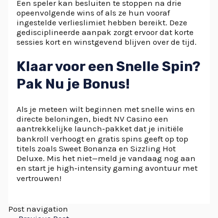
Een speler kan besluiten te stoppen na drie
opeenvolgende wins of als ze hun vooraf
ingestelde verlieslimiet hebben bereikt. Deze
gedisciplineerde aanpak zorgt ervoor dat korte
sessies kort en winstgevend blijven over de tijd.
Klaar voor een Snelle Spin?
Pak Nu je Bonus!
Als je meteen wilt beginnen met snelle wins en
directe beloningen, biedt NV Casino een
aantrekkelijke launch‑pakket dat je initiële
bankroll verhoogt en gratis spins geeft op top
titels zoals Sweet Bonanza en Sizzling Hot
Deluxe. Mis het niet—meld je vandaag nog aan
en start je high‑intensity gaming avontuur met
vertrouwen!
Post navigation