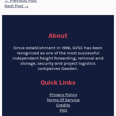
←
Previous Post
Next Post
→
About
Since establishment in 1996, GVSC has been
recognized as one of the most successful
independent freight forwarding, removal and
storage, security and project logistics
companies Sweden.
Quick Links
Privacy Policy
Terms Of Service
Credits
FAQ