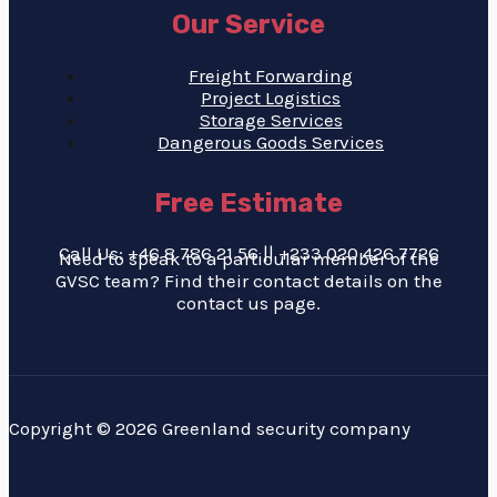
Our Service
Freight Forwarding
Project Logistics
Storage Services
Dangerous Goods Services
Free Estimate
Call Us: +46 8 786 21 56 || +233 020 426 7726
Need to speak to a particular member of the
GVSC team? Find their contact details on the
contact us page.
Copyright © 2026 Greenland security company