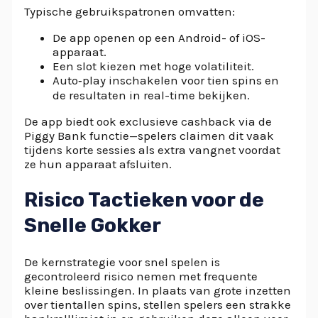
Typische gebruikspatronen omvatten:
De app openen op een Android- of iOS-
apparaat.
Een slot kiezen met hoge volatiliteit.
Auto‑play inschakelen voor tien spins en
de resultaten in real-time bekijken.
De app biedt ook exclusieve cashback via de
Piggy Bank functie—spelers claimen dit vaak
tijdens korte sessies als extra vangnet voordat
ze hun apparaat afsluiten.
Risico Tactieken voor de
Snelle Gokker
De kernstrategie voor snel spelen is
gecontroleerd risico nemen met frequente
kleine beslissingen. In plaats van grote inzetten
over tientallen spins, stellen spelers een strakke