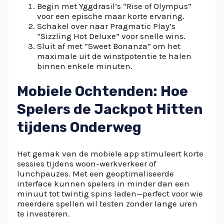
Begin met Yggdrasil’s “Rise of Olympus”
voor een epische maar korte ervaring.
Schakel over naar Pragmatic Play’s
“Sizzling Hot Deluxe” voor snelle wins.
Sluit af met “Sweet Bonanza” om het
maximale uit de winstpotentie te halen
binnen enkele minuten.
Mobiele Ochtenden: Hoe
Spelers de Jackpot Hitten
tijdens Onderweg
Het gemak van de mobiele app stimuleert korte
sessies tijdens woon-werkverkeer of
lunchpauzes. Met een geoptimaliseerde
interface kunnen spelers in minder dan een
minuut tot twintig spins laden—perfect voor wie
meerdere spellen wil testen zonder lange uren
te investeren.