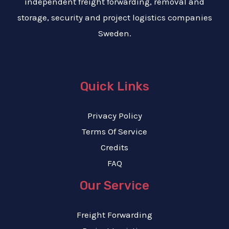
independent freight forwarding, removal and
storage, security and project logistics companies
Sweden.
Quick Links
Privacy Policy
Terms Of Service
Credits
FAQ
Our Service
Freight Forwarding