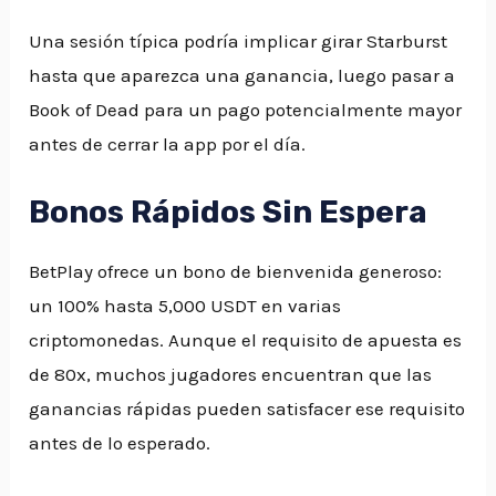
Una sesión típica podría implicar girar Starburst
hasta que aparezca una ganancia, luego pasar a
Book of Dead para un pago potencialmente mayor
antes de cerrar la app por el día.
Bonos Rápidos Sin Espera
BetPlay ofrece un bono de bienvenida generoso:
un 100% hasta 5,000 USDT en varias
criptomonedas. Aunque el requisito de apuesta es
de 80x, muchos jugadores encuentran que las
ganancias rápidas pueden satisfacer ese requisito
antes de lo esperado.