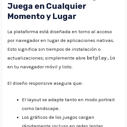
Juega en Cualquier
Momento y Lugar
La plataforma está diseñada en torno al acceso
por navegador en lugar de aplicaciones nativas.
Esto significa sin tiempos de instalación o
actualizaciones; simplemente abre
betplay.io
en tu navegador móvil y listo.
El diseño responsive asegura que:
El layout se adapte tanto en modo portrait
como landscape.
Los gráficos de los juegos cargan
rápidamente incluso en redes lentas.