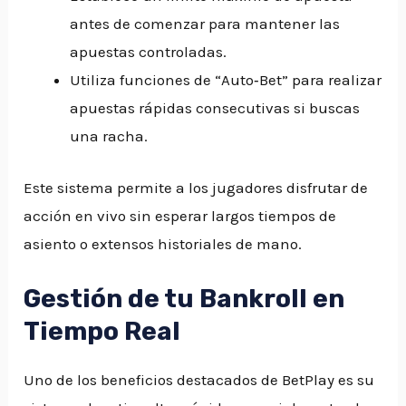
antes de comenzar para mantener las
apuestas controladas.
Utiliza funciones de “Auto‑Bet” para realizar
apuestas rápidas consecutivas si buscas
una racha.
Este sistema permite a los jugadores disfrutar de
acción en vivo sin esperar largos tiempos de
asiento o extensos historiales de mano.
Gestión de tu Bankroll en
Tiempo Real
Uno de los beneficios destacados de BetPlay es su