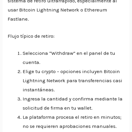
sistema de retiro ultrarrápido, especialmente al
usar Bitcoin Lightning Network o Ethereum
Fastlane.
Flujo típico de retiro:
Selecciona “Withdraw” en el panel de tu
cuenta.
Elige tu crypto – opciones incluyen Bitcoin
Lightning Network para transferencias casi
instantáneas.
Ingresa la cantidad y confirma mediante la
solicitud de firma en tu wallet.
La plataforma procesa el retiro en minutos;
no se requieren aprobaciones manuales.