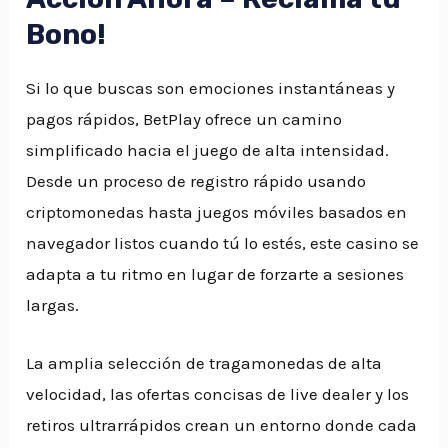
Bono!
Si lo que buscas son emociones instantáneas y
pagos rápidos, BetPlay ofrece un camino
simplificado hacia el juego de alta intensidad.
Desde un proceso de registro rápido usando
criptomonedas hasta juegos móviles basados en
navegador listos cuando tú lo estés, este casino se
adapta a tu ritmo en lugar de forzarte a sesiones
largas.
La amplia selección de tragamonedas de alta
velocidad, las ofertas concisas de live dealer y los
retiros ultrarrápidos crean un entorno donde cada