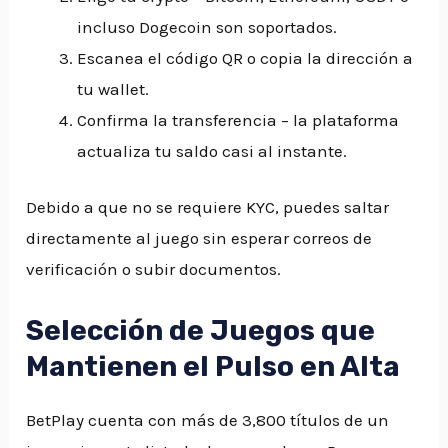
incluso Dogecoin son soportados.
Escanea el código QR o copia la dirección a
tu wallet.
Confirma la transferencia – la plataforma
actualiza tu saldo casi al instante.
Debido a que no se requiere KYC, puedes saltar
directamente al juego sin esperar correos de
verificación o subir documentos.
Selección de Juegos que
Mantienen el Pulso en Alta
BetPlay cuenta con más de 3,800 títulos de un