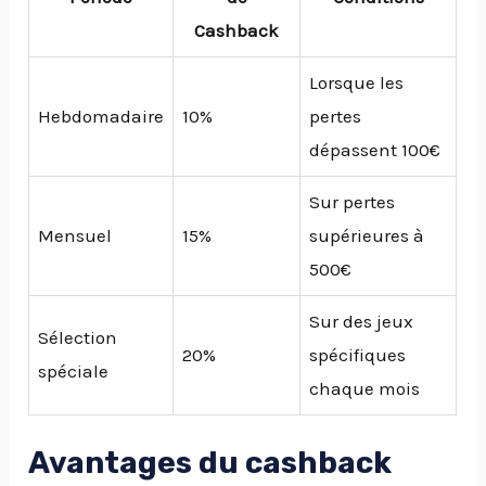
Cashback
Lorsque les
Hebdomadaire
10%
pertes
dépassent 100€
Sur pertes
Mensuel
15%
supérieures à
500€
Sur des jeux
Sélection
20%
spécifiques
spéciale
chaque mois
Avantages du cashback