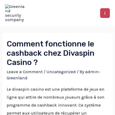
Comment fonctionne le
cashback chez Divaspin
Casino ?
Leave a Comment
/
Uncategorized
/ By
admin-
Greenland
Le
divaspin casino
est une plateforme de jeux en
ligne qui attire de nombreux joueurs grâce à son
programme de cashback innovant. Ce système
permet aux utilisateurs de récupérer un