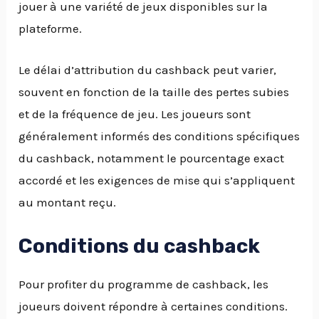
jouer à une variété de jeux disponibles sur la
plateforme.
Le délai d’attribution du cashback peut varier,
souvent en fonction de la taille des pertes subies
et de la fréquence de jeu. Les joueurs sont
généralement informés des conditions spécifiques
du cashback, notamment le pourcentage exact
accordé et les exigences de mise qui s’appliquent
au montant reçu.
Conditions du cashback
Pour profiter du programme de cashback, les
joueurs doivent répondre à certaines conditions.