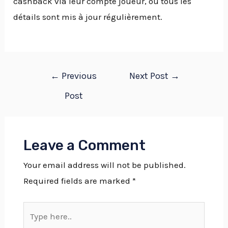
cashback via leur compte joueur, où tous les
détails sont mis à jour régulièrement.
←
Previous
Next Post
→
Post
Leave a Comment
Your email address will not be published.
Required fields are marked
*