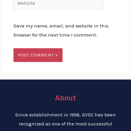
Save my name, email, and website in this
browser for the next time I comment.
About
Since establishment in 1996, GVSC has been
recognized as one of the most successful