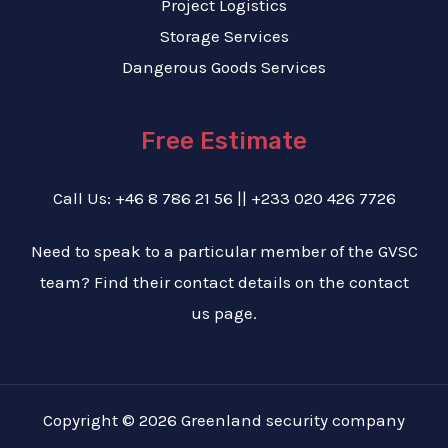
Project Logistics
Storage Services
Dangerous Goods Services
Free Estimate
Call Us: +46 8 786 21 56 || +233 020 426 7726
Need to speak to a particular member of the GVSC
team? Find their contact details on the contact
us page.
Copyright © 2026 Greenland security company