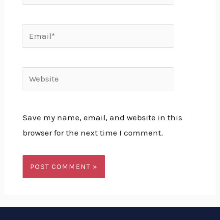
Save my name, email, and website in this
browser for the next time I comment.