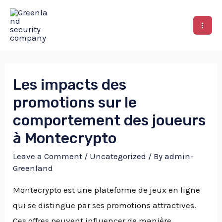
Les impacts des
promotions sur le
comportement des joueurs
à Montecrypto
Leave a Comment
/
Uncategorized
/ By
admin-
Greenland
Montecrypto est une plateforme de jeux en ligne
qui se distingue par ses promotions attractives.
Ces offres peuvent influencer de manière