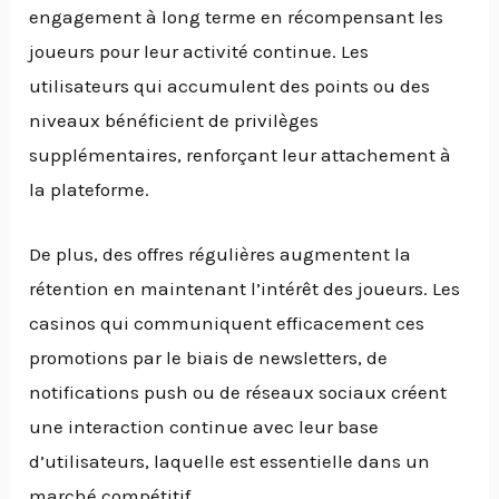
engagement à long terme en récompensant les
joueurs pour leur activité continue. Les
utilisateurs qui accumulent des points ou des
niveaux bénéficient de privilèges
supplémentaires, renforçant leur attachement à
la plateforme.
De plus, des offres régulières augmentent la
rétention en maintenant l’intérêt des joueurs. Les
casinos qui communiquent efficacement ces
promotions par le biais de newsletters, de
notifications push ou de réseaux sociaux créent
une interaction continue avec leur base
d’utilisateurs, laquelle est essentielle dans un
marché compétitif.