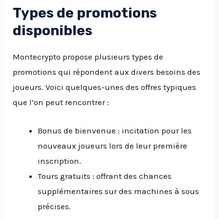
Types de promotions
disponibles
Montecrypto propose plusieurs types de
promotions qui répondent aux divers besoins des
joueurs. Voici quelques-unes des offres typiques
que l’on peut rencontrer :
Bonus de bienvenue : incitation pour les
nouveaux joueurs lors de leur première
inscription.
Tours gratuits : offrant des chances
supplémentaires sur des machines à sous
précises.