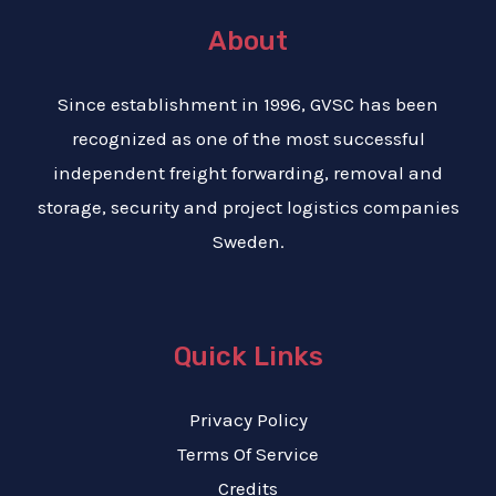
About
Since establishment in 1996, GVSC has been
recognized as one of the most successful
independent freight forwarding, removal and
storage, security and project logistics companies
Sweden.
Quick Links
Privacy Policy
Terms Of Service
Credits