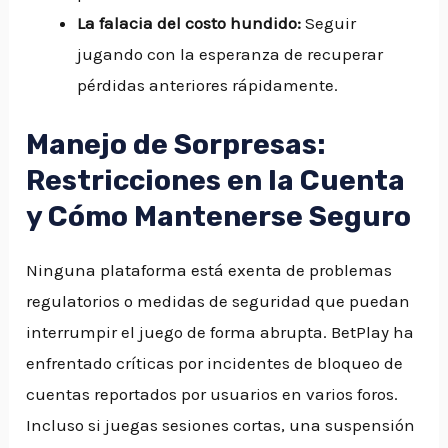
La falacia del costo hundido:
Seguir
jugando con la esperanza de recuperar
pérdidas anteriores rápidamente.
Manejo de Sorpresas:
Restricciones en la Cuenta
y Cómo Mantenerse Seguro
Ninguna plataforma está exenta de problemas
regulatorios o medidas de seguridad que puedan
interrumpir el juego de forma abrupta. BetPlay ha
enfrentado críticas por incidentes de bloqueo de
cuentas reportados por usuarios en varios foros.
Incluso si juegas sesiones cortas, una suspensión