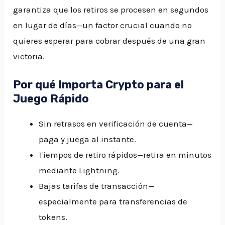
garantiza que los retiros se procesen en segundos
en lugar de días—un factor crucial cuando no
quieres esperar para cobrar después de una gran
victoria.
Por qué Importa Crypto para el
Juego Rápido
Sin retrasos en verificación de cuenta—
paga y juega al instante.
Tiempos de retiro rápidos—retira en minutos
mediante Lightning.
Bajas tarifas de transacción—
especialmente para transferencias de
tokens.