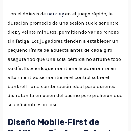
Con el énfasis de
BetPlay
en el juego rápido, la
duración promedio de una sesión suele ser entre
diez y veinte minutos, permitiendo varias rondas
sin fatiga. Los jugadores tienden a establecer un
pequeño límite de apuesta antes de cada giro,
asegurando que una sola pérdida no arruine todo
su día. Este enfoque mantiene la adrenalina en
alto mientras se mantiene el control sobre el
bankroll—una combinación ideal para quienes
disfrutan la emoción del casino pero prefieren que
sea eficiente y preciso.
Diseño Mobile‑First de