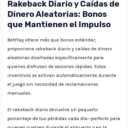
Rakeback Diario y Caídas de
Dinero Aleatorias: Bonos
que Mantienen el Impulso
BetPlay ofrece más que bonos estándar;
proporciona rakeback diario y caídas de dinero
aleatorias diseñadas específicamente para
quienes disfrutan de sesiones rápidas. Estos
incentivos se activan automáticamente durante
el juego sin necesidad de reclamaciones
manuales.
El rakeback diario devuelve un pequeño
porcentaje de tus pérdidas cada día—perfecto para
quienes vuelven durante el almuerzo o en la