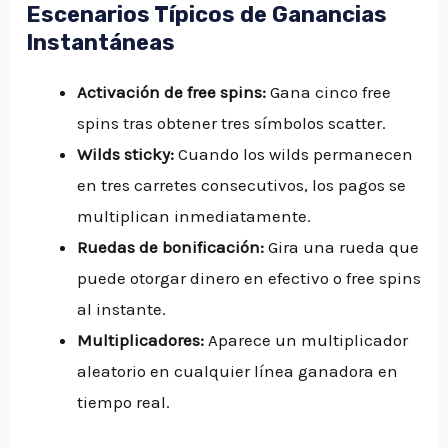
Escenarios Típicos de Ganancias
Instantáneas
Activación de free spins:
Gana cinco free
spins tras obtener tres símbolos scatter.
Wilds sticky:
Cuando los wilds permanecen
en tres carretes consecutivos, los pagos se
multiplican inmediatamente.
Ruedas de bonificación:
Gira una rueda que
puede otorgar dinero en efectivo o free spins
al instante.
Multiplicadores:
Aparece un multiplicador
aleatorio en cualquier línea ganadora en
tiempo real.