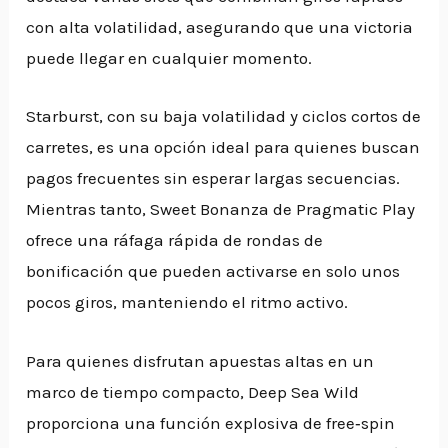
con alta volatilidad, asegurando que una victoria
puede llegar en cualquier momento.
Starburst, con su baja volatilidad y ciclos cortos de
carretes, es una opción ideal para quienes buscan
pagos frecuentes sin esperar largas secuencias.
Mientras tanto, Sweet Bonanza de Pragmatic Play
ofrece una ráfaga rápida de rondas de
bonificación que pueden activarse en solo unos
pocos giros, manteniendo el ritmo activo.
Para quienes disfrutan apuestas altas en un
marco de tiempo compacto, Deep Sea Wild
proporciona una función explosiva de free‑spin