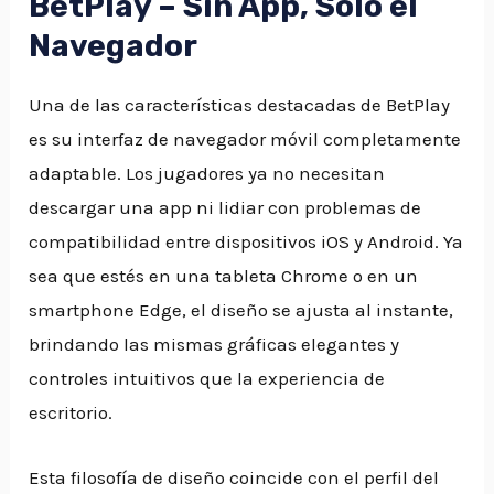
BetPlay – Sin App, Solo el
Navegador
Una de las características destacadas de BetPlay
es su interfaz de navegador móvil completamente
adaptable. Los jugadores ya no necesitan
descargar una app ni lidiar con problemas de
compatibilidad entre dispositivos iOS y Android. Ya
sea que estés en una tableta Chrome o en un
smartphone Edge, el diseño se ajusta al instante,
brindando las mismas gráficas elegantes y
controles intuitivos que la experiencia de
escritorio.
Esta filosofía de diseño coincide con el perfil del