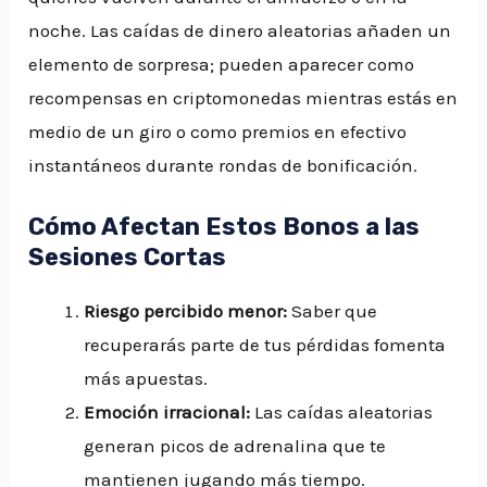
noche. Las caídas de dinero aleatorias añaden un
elemento de sorpresa; pueden aparecer como
recompensas en criptomonedas mientras estás en
medio de un giro o como premios en efectivo
instantáneos durante rondas de bonificación.
Cómo Afectan Estos Bonos a las
Sesiones Cortas
Riesgo percibido menor:
Saber que
recuperarás parte de tus pérdidas fomenta
más apuestas.
Emoción irracional:
Las caídas aleatorias
generan picos de adrenalina que te
mantienen jugando más tiempo.