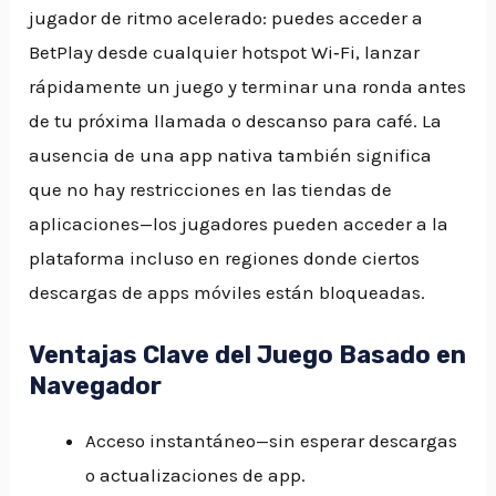
jugador de ritmo acelerado: puedes acceder a
BetPlay desde cualquier hotspot Wi‑Fi, lanzar
rápidamente un juego y terminar una ronda antes
de tu próxima llamada o descanso para café. La
ausencia de una app nativa también significa
que no hay restricciones en las tiendas de
aplicaciones—los jugadores pueden acceder a la
plataforma incluso en regiones donde ciertos
descargas de apps móviles están bloqueadas.
Ventajas Clave del Juego Basado en
Navegador
Acceso instantáneo—sin esperar descargas
o actualizaciones de app.