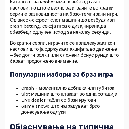
Каталогот на Roobet има повеќе од 6.300
наслови, но што е важно за играчите во кратки
серии е разновидноста на брзо‑темпирани игри.
Од висок‑скорост слот машини до возбудливи
crash betting, секоја игра е дизајнирана да
обезбеди одлучен исход за неколку секунди.
Во кратки серии, играчите се привлекуваат кон
наслови што ја одржуваат акцијата во движење
—без долги ролки или сложени бонус рунди што
бараат продолжено внимание.
Популарни избори за брза игра
Crash – моментално добивка или губиток
Slot машини што плаќаат во една ротација
Live dealer табли со брзи кругови
Game shows што наградуваат брзо
донесување одлуки
Објаснување на типична