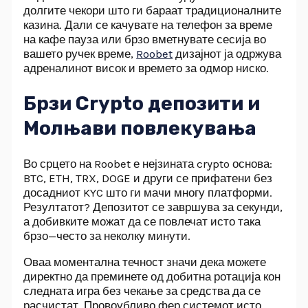
долгите чекори што ги бараат традиционалните
казина. Дали се качувате на телефон за време
на кафе пауза или брзо вметнувате сесија во
вашето ручек време,
Roobet
дизајнот ја одржува
адреналинот висок и времето за одмор ниско.
Брзи Crypto депозити и
Молњави повлекувања
Во срцето на Roobet е нејзината crypto основа:
BTC, ETH, TRX, DOGE и други се прифатени без
досадниот KYC што ги мачи многу платформи.
Резултатот? Депозитот се завршува за секунди,
а добивките можат да се повлечат исто така
брзо—често за неколку минути.
Оваа моментална течност значи дека можете
директно да преминете од добитна ротација кон
следната игра без чекање за средства да се
расчистат. Провоубливо фер системот исто