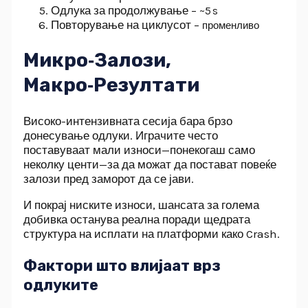
Одлука за продолжување –
~5 s
Повторување на циклусот –
променливо
Микро‑Залози,
Макро‑Резултати
Високо-интензивната сесија бара брзо
донесување одлуки. Играчите често
поставуваат мали износи—понекогаш само
неколку центи—за да можат да постават повеќе
залози пред заморот да се јави.
И покрај ниските износи, шансата за голема
добивка останува реална поради щедрата
структура на исплати на платформи како Crash.
Фактори што влијаат врз
одлуките