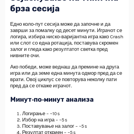
брза сесија
Едно коло‑пут сесија може да започне и да
заврши за помалку од десет минути. Играчот се
логира, избира ниско‑варијантна игра како Crash
или слот со една ротација, поставува скромен
залог и гледа како резултатот светка пред
нивните очи.
Ако победи, може веднаш да премине на друга
игра или да земе една минута одмор пред да се
врати. Овој циклус се повторува неколку пати
пред да се откаже играчот.
Минут‑по‑минут анализа
Логирање –
~10 s
Избор на игра –
~5 s
Поставување на залог –
~5 s
Резултат откриен –
~5 s