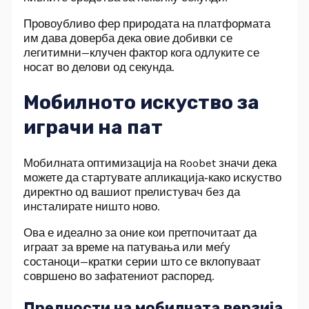
Провоубливо фер природата на платформата
им дава доверба дека овие добивки се
легитимни—клучен фактор кога одлуките се
носат во делови од секунда.
Мобилното искуство за
играчи на пат
Мобилната оптимизација на Roobet значи дека
можете да стартувате апликација‑како искуство
директно од вашиот прелистувач без да
инсталирате ништо ново.
Ова е идеално за оние кои претпочитаат да
играат за време на патувања или меѓу
состаноци—кратки серии што се вклопуваат
совршено во зафатениот распоред.
Предности на мобилната верзија