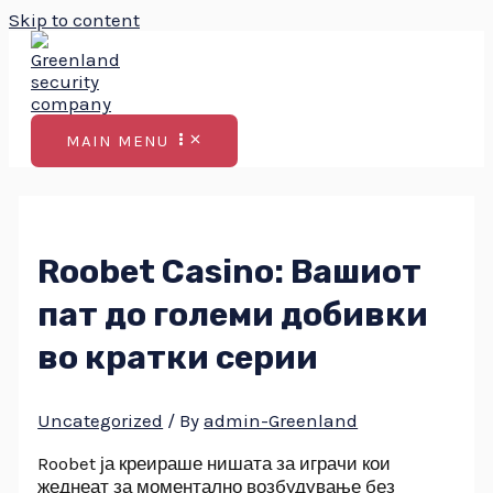
Skip to content
MAIN MENU
Roobet Casino: Вашиот
пат до големи добивки
во кратки серии
Uncategorized
/ By
admin-Greenland
Roobet ја креираше нишата за играчи кои
жеднеат за моментално возбудување без